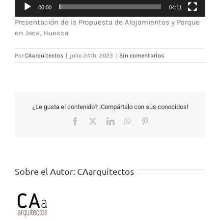
00:00
04:11
Presentación de la Propuesta de Alojamientos y Parque
en Jaca, Huesca
Por
CAarquitectos
|
julio 24th, 2023
|
Sin comentarios
¿Le gusta el contenido? ¡Compártalo con sus conocidos!
Facebook
X
LinkedIn
WhatsApp
Pinterest
Sobre el Autor:
CAarquitectos