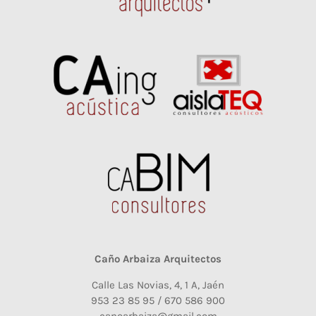
Caño Arbaiza Arquitectos
Calle Las Novias, 4, 1 A, Jaén
953 23 85 95 / 670 586 900
canoarbaiza@gmail.com