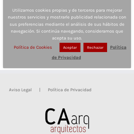
Edificio en calle Conde (Jaén)
Utilizamos cookies propias y de terceros para mejorar
Edificio en calle Carrera de Jesús (Jaén)
nuestros servicios y mostrarle publicidad relacionada con
Edificio en calle Federico Mendizábal (Jaén)
sus preferencias mediante el análisis de sus hábitos de
Edificio en calle Alta de Santa Ana (Jaén)
navegación. Si continúa navegando, consideramos que
acepta su uso.
Política de Cookies
Política
Aceptar
Rechazar
de Privacidad
Aviso Legal
Política de Privacidad