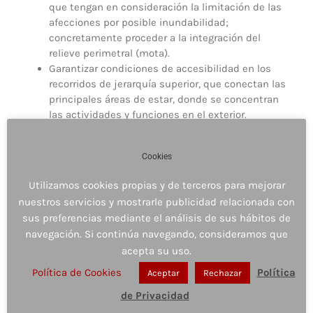
que tengan en consideración la limitación de las
afecciones por posible inundabilidad;
concretamente proceder a la integración del
relieve perimetral (mota).
Garantizar condiciones de accesibilidad en los
recorridos de jerarquía superior, que conectan las
principales áreas de estar, donde se concentran
las actividades y funciones en el exterior.
La consideración de estos objetivos permitirá, a través
de una propuesta que realza las formas naturales, y que
Cookies
las va cosiendo con los elementos de la arquitectura y
Utilizamos cookies propias y de terceros para mejorar
las estructuras propuestas, generar un todo coherente,
nuestros servicios y mostrarle publicidad relacionada con
compatible y en equilibrio con las características del
medio natural.
sus preferencias mediante el análisis de sus hábitos de
navegación. Si continúa navegando, consideramos que
acepta su uso.
Política de Cookies
Política
Aceptar
Rechazar
de Privacidad