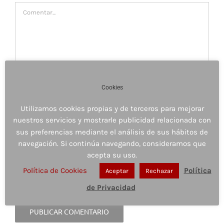
Comentar
Cookies
Utilizamos cookies propias y de terceros para mejorar
nuestros servicios y mostrarle publicidad relacionada con
sus preferencias mediante el análisis de sus hábitos de
navegación. Si continúa navegando, consideramos que
acepta su uso.
Guardar mi nombre, email y sitio web en este
navegador para la próxima vez que comente.
Política de Cookies
Política
Aceptar
Rechazar
de Privacidad