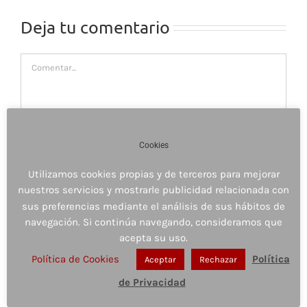
Deja tu comentario
Comentar
Cookies
Utilizamos cookies propias y de terceros para mejorar
nuestros servicios y mostrarle publicidad relacionada con
sus preferencias mediante el análisis de sus hábitos de
navegación. Si continúa navegando, consideramos que
acepta su uso.
Política de Cookies
Política
Aceptar
Rechazar
Guardar mi nombre, email y sitio web en este
navegador para la próxima vez que comente.
de Privacidad