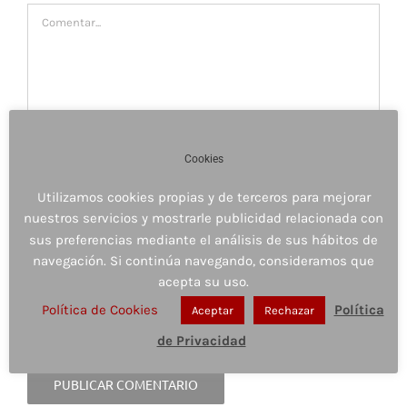
Comentar
Cookies
Utilizamos cookies propias y de terceros para mejorar
nuestros servicios y mostrarle publicidad relacionada con
sus preferencias mediante el análisis de sus hábitos de
navegación. Si continúa navegando, consideramos que
acepta su uso.
Guardar mi nombre, email y sitio web en este
navegador para la próxima vez que comente.
Política de Cookies
Política
Aceptar
Rechazar
de Privacidad