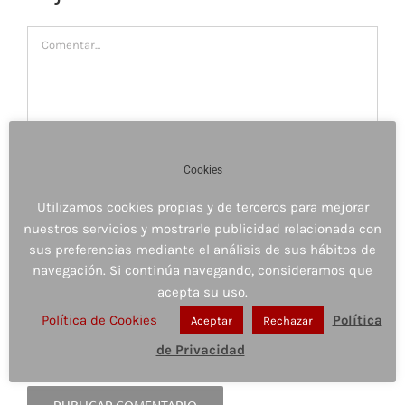
Comentar
Cookies
Utilizamos cookies propias y de terceros para mejorar
nuestros servicios y mostrarle publicidad relacionada con
sus preferencias mediante el análisis de sus hábitos de
navegación. Si continúa navegando, consideramos que
acepta su uso.
Guardar mi nombre, email y sitio web en este
Política de Cookies
Política
Aceptar
Rechazar
navegador para la próxima vez que comente.
de Privacidad