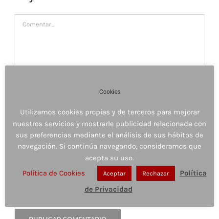
Comentar
Cookies
Utilizamos cookies propias y de terceros para mejorar
nuestros servicios y mostrarle publicidad relacionada con
sus preferencias mediante el análisis de sus hábitos de
navegación. Si continúa navegando, consideramos que
acepta su uso.
Guardar mi nombre, email y sitio web en este
Política de Cookies
Política
Aceptar
Rechazar
navegador para la próxima vez que comente.
de Privacidad