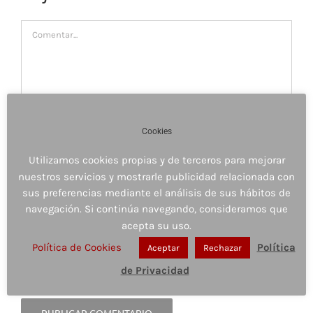
Comentar
Cookies
Utilizamos cookies propias y de terceros para mejorar
nuestros servicios y mostrarle publicidad relacionada con
sus preferencias mediante el análisis de sus hábitos de
navegación. Si continúa navegando, consideramos que
acepta su uso.
Guardar mi nombre, email y sitio web en este
Política de Cookies
Política
Aceptar
Rechazar
navegador para la próxima vez que comente.
de Privacidad