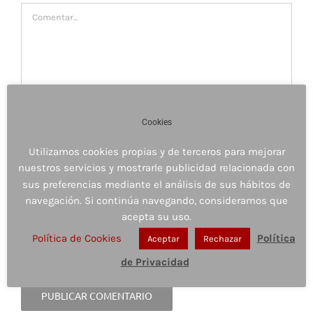
Comentar
Cookies
Utilizamos cookies propias y de terceros para mejorar
nuestros servicios y mostrarle publicidad relacionada con
sus preferencias mediante el análisis de sus hábitos de
navegación. Si continúa navegando, consideramos que
acepta su uso.
Guardar mi nombre, email y sitio web en este
navegador para la próxima vez que comente.
Política de Cookies
Política
Aceptar
Rechazar
de Privacidad