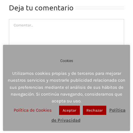
Deja tu comentario
Comentar
Cookies
Utilizamos cookies propias y de terceros para mejorar
nuestros servicios y mostrarle publicidad relacionada con
sus preferencias mediante el análisis de sus hábitos de
navegación. Si continúa navegando, consideramos que
acepta su uso.
Política de Cookies
Política
Guardar mi nombre, email y sitio web en este
Aceptar
Rechazar
navegador para la próxima vez que comente.
de Privacidad